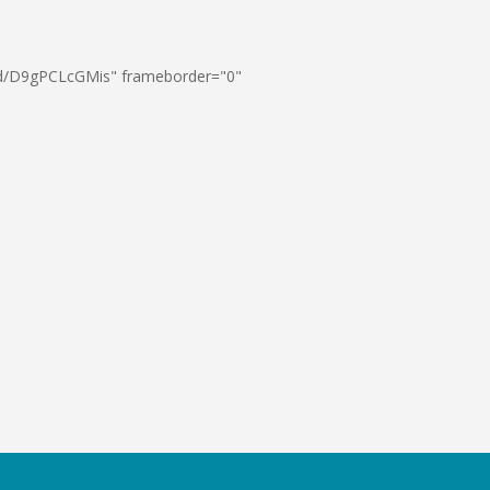
ed/D9gPCLcGMis" frameborder="0"