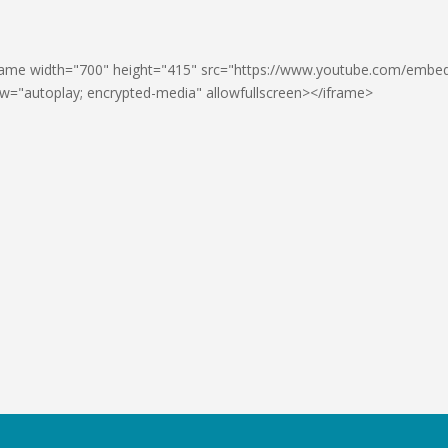
rame width="700" height="415" src="https://www.youtube.com/emb
ow="autoplay; encrypted-media" allowfullscreen></iframe>